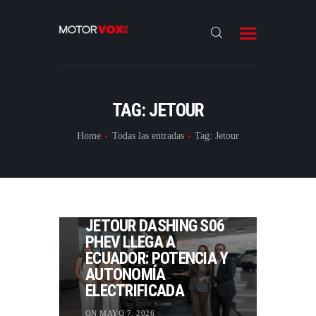
INICIO
NOTICIAS
REVIEWS
TAG: JETOUR
LANZAMIENTOS
Home
Todas las entradas
Tag: Jetour
ESPECIALES
CONTACTO
LANZAMIENTOS
JETOUR DASHING S06
PHEV LLEGA A
ECUADOR: POTENCIA Y
AUTONOMÍA
ELECTRIFICADA
ON MAYO 7, 2026