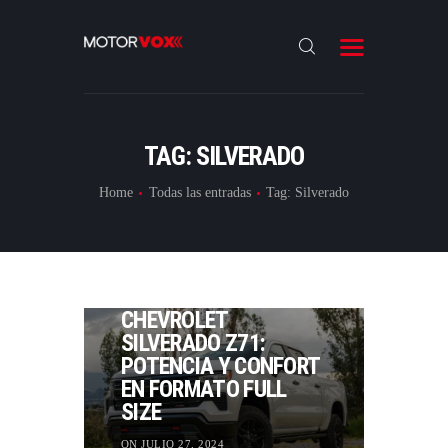
INICIO
NOTICIAS
REVIEWS
TAG: SILVERADO
LANZAMIENTOS
Home
Todas las entradas
Tag: Silverado
ESPECIALES
CONTACTO
REVIEWS
CHEVROLET
SILVERADO Z71:
POTENCIA Y CONFORT
EN FORMATO FULL
SIZE
ON JULIO 27, 2024