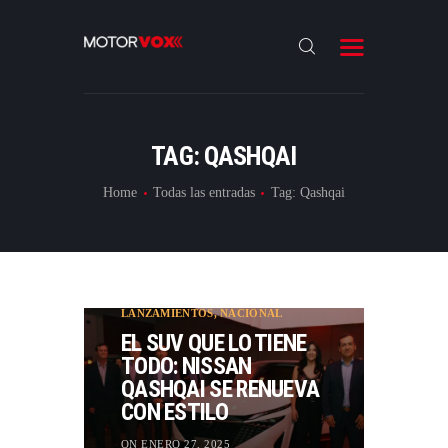
INICIO
NOTICIAS
REVIEWS
TAG: QASHQAI
LANZAMIENTOS
Home
Todas las entradas
Tag: Qashqai
ESPECIALES
CONTACTO
LANZAMIENTOS
,
NACIONAL
EL SUV QUE LO TIENE
TODO: NISSAN
QASHQAI SE RENUEVA
CON ESTILO
ON ENERO 27, 2025