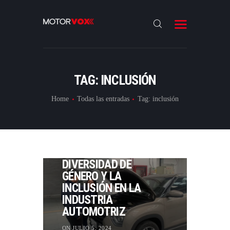
INICIO
NOTICIAS
REVIEWS
TAG: INCLUSIÓN
LANZAMIENTOS
Home
Todas las entradas
Tag: inclusión
ESPECIALES
CONTACTO
NOTICIAS
HYUNDAI REAFIRMA SU
COMPROMISO CON LA
DIVERSIDAD DE
GÉNERO Y LA
INCLUSIÓN EN LA
INDUSTRIA
AUTOMOTRIZ
ON JULIO 5, 2024