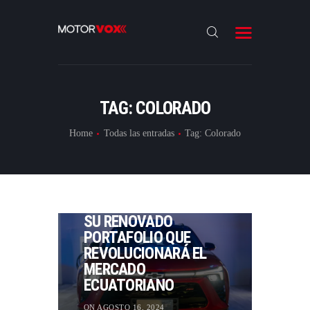
INICIO
NOTICIAS
REVIEWS
TAG: COLORADO
LANZAMIENTOS
Home
Todas las entradas
Tag: Colorado
ESPECIALES
LANZAMIENTOS
,
NACIONAL
,
NOTICIAS
CONTACTO
CHEVROLET
PRESENTÓ SU NUEVA
IMAGEN DE MARCA Y
SU RENOVADO
PORTAFOLIO QUE
REVOLUCIONARÁ EL
MERCADO
ECUATORIANO
ON AGOSTO 16, 2024