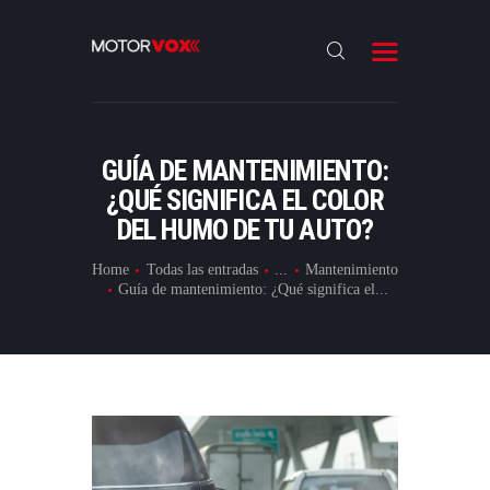
INICIO
NOTICIAS
REVIEWS
GUÍA DE MANTENIMIENTO:
LANZAMIENTOS
¿QUÉ SIGNIFICA EL COLOR
DEL HUMO DE TU AUTO?
ESPECIALES
CONTACTO
Home
Todas las entradas
...
Mantenimiento
Guía de mantenimiento: ¿Qué significa el...